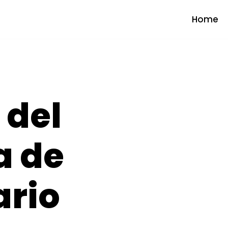
Home
 del
a de
ario