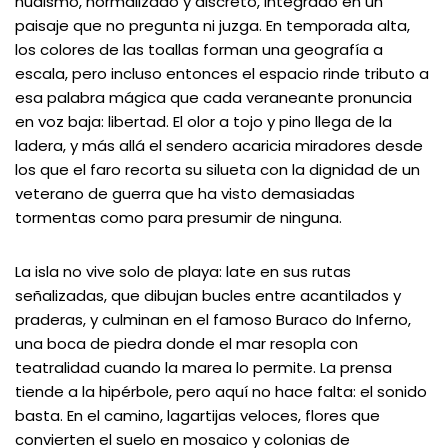
nudismo, normalizado y discreto, integrado en un
paisaje que no pregunta ni juzga. En temporada alta,
los colores de las toallas forman una geografía a
escala, pero incluso entonces el espacio rinde tributo a
esa palabra mágica que cada veraneante pronuncia
en voz baja: libertad. El olor a tojo y pino llega de la
ladera, y más allá el sendero acaricia miradores desde
los que el faro recorta su silueta con la dignidad de un
veterano de guerra que ha visto demasiadas
tormentas como para presumir de ninguna.
La isla no vive solo de playa: late en sus rutas
señalizadas, que dibujan bucles entre acantilados y
praderas, y culminan en el famoso Buraco do Inferno,
una boca de piedra donde el mar resopla con
teatralidad cuando la marea lo permite. La prensa
tiende a la hipérbole, pero aquí no hace falta: el sonido
basta. En el camino, lagartijas veloces, flores que
convierten el suelo en mosaico y colonias de