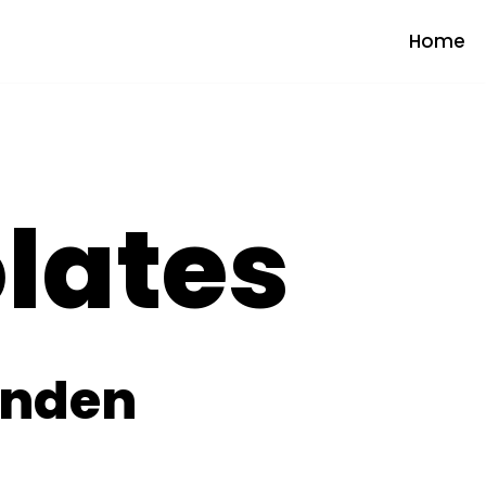
Home
lates
unden