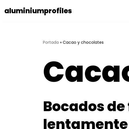
aluminiumprofiles
Saltar
al
contenido
Portada
»
Cacao y chocolates
Cacao
Bocados de 
lentamente 