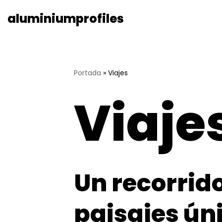
aluminiumprofiles
Saltar
al
contenido
Portada
»
Viajes
Viaje
Un recorrido
paisajes ún