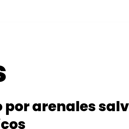
s
 por arenales salv
icos