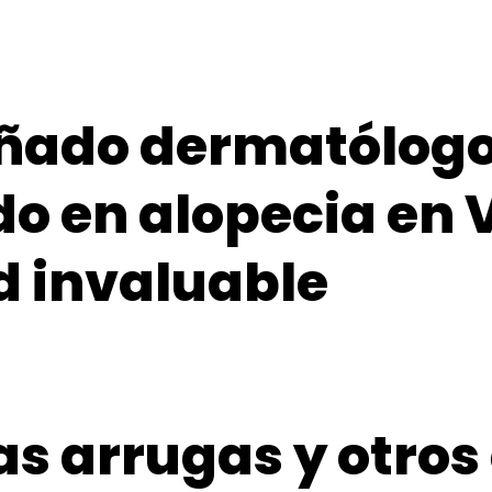
uñado dermatólog
do en alopecia en 
d invaluable
las arrugas y otros