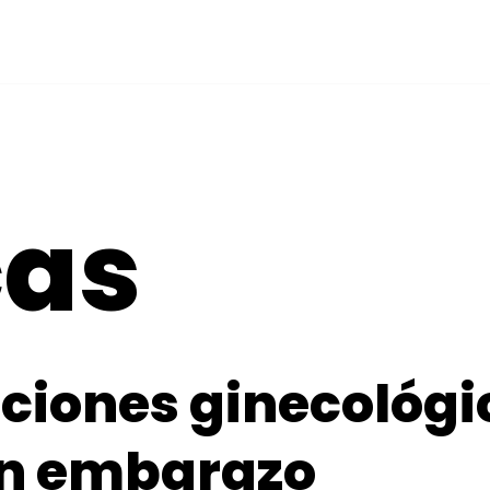
cas
iones ginecológi
un embarazo