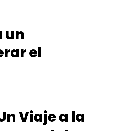
a un
rar el
Un Viaje a la